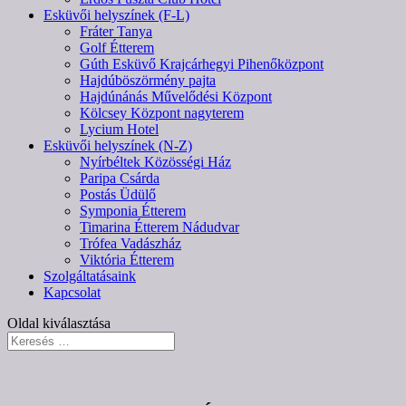
Esküvői helyszínek (F-L)
Fráter Tanya
Golf Étterem
Gúth Esküvő Krajcárhegyi Pihenőközpont
Hajdúböszörmény pajta
Hajdúnánás Művelődési Központ
Kölcsey Központ nagyterem
Lycium Hotel
Esküvői helyszínek (N-Z)
Nyírbéltek Közösségi Ház
Paripa Csárda
Postás Üdülő
Symponia Étterem
Timarina Étterem Nádudvar
Trófea Vadászház
Viktória Étterem
Szolgáltatásaink
Kapcsolat
Oldal kiválasztása