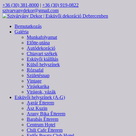
+36 (30) 381-8000
|
+36 (30) 919-0822
szivarvanydekor@gmail.com
Bemutatkozás
Galéria
Munkafolyamat
Előtte-utána
Autódekoráció
Chiavari székek
Esküvői kiállítás
Külső helyszínek
Rózsafal
Születésnap
Vintage
Virágkarika
Virágok, vázák
Esküvői helyszínek (A-G)
Agrár Étterem
Ász Kuzin
Arany Bika Étterem
Barabás Étterem
Centrum Hotel
Chili Cafe Étterem
Erdős Puszta Club Hotel